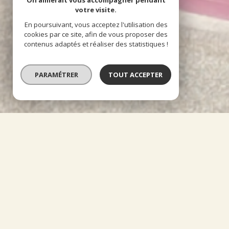
On aimerait vous accompagner pendant
votre visite.
En poursuivant, vous acceptez l'utilisation des
cookies par ce site, afin de vous proposer des
contenus adaptés et réaliser des statistiques !
PARAMÉTRER
TOUT ACCEPTER
À PROPOS
Orm'Immo vous acc
Implantée depuis plus de 30 ans, dans le secteur Nord/ 
Orléanaise, mais sans contraintes géographiques, notre
caractère familial a toujours privilégié la fidélisation de s