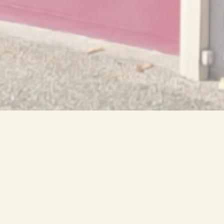
ompagne
Nord-Ouest de la métropole
 agence indépendante, à
a clientèle par une politique