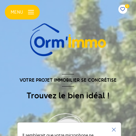
0
MENU
VOTRE PROJET IMMOBILIER SE CONCRÉTISE
Trouvez le bien idéal !
Il semblerait que votre microphone ne