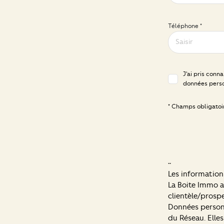
Téléphone *
J'ai pris conn
données perso
* Champs obligatoi
**
Les informations
La Boite Immo a
clientèle/prosp
Données personn
du Réseau. Elle