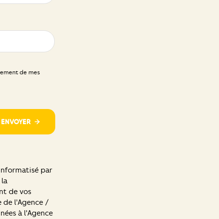
aitement de mes
ENVOYER
 informatisé par
 la
nt de vos
e de l'Agence /
nées à l'Agence