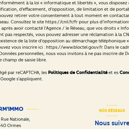
nformément à la loi « informatique et libertés », vous disposez 
ification, d’effacement, d’opposition, de limitation et de portab
pouvez retirer votre consentement à tout moment en contacta
seau. Consultez le site
https://cnil.fr/fr
pour plus d’informations
 après avoir contacté l'Agence / le Réseau, que vos droits « Inf
ont pas respectés, vous pouvez adresser une réclamation à la CN
existence de la liste d'opposition au démarchage téléphonique « 
uvez vous inscrire ici :
https://www.bloctel.gouv.fr
. Dans le cad
Données personnelles, nous vous invitons à ne pas inscrire de 
e champ de saisie libre.
tégé par reCAPTCHA, les
Politiques de Confidentialité
et es
Cond
Google s'appliquent.
RM'IMMO
NOS RÉSEAUX
 Rue Nationale,
Nous suivr
140
Ormes