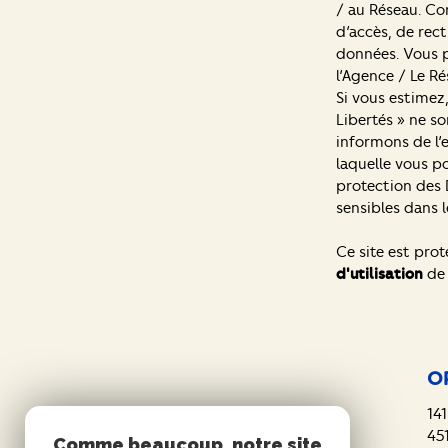
/ au Réseau. Co
d’accès, de rect
données. Vous 
l’Agence / Le Ré
Si vous estimez,
Libertés » ne s
informons de l’
laquelle vous po
protection des 
sensibles dans l
Ce site est pro
d'utilisation
de 
O
141
45
Comme beaucoup, notre site