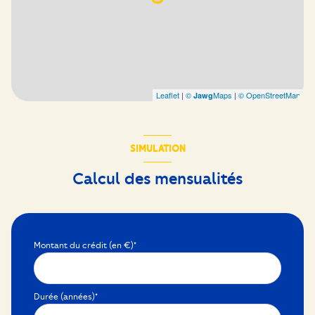
Leaflet
|
©
Maps
|
© OpenStreetMap
Jawg
SIMULATION
Calcul des mensualités
Montant du crédit (en €)*
Durée (années)*