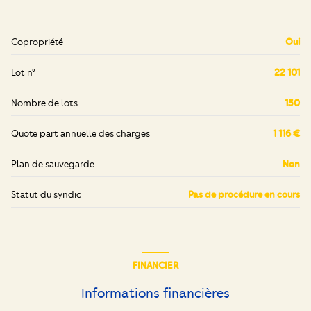
chambre
14.50 m²
chambre
8.87 m²
Copropriété
Oui
salle d'eau
5.50 m²
Lot n°
22 101
cellier
4.02 m²
Nombre de lots
150
Quote part annuelle des charges
1 116 €
Plan de sauvegarde
Non
Statut du syndic
Pas de procédure en cours
FINANCIER
Informations financières