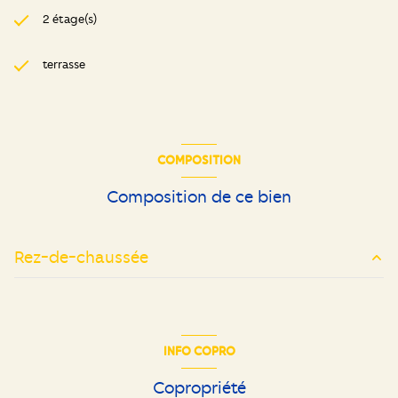
2 étage(s)
terrasse
COMPOSITION
Composition de ce bien
Rez-de-chaussée
entrée
7.50 m²
cuisine
8.10 m²
INFO COPRO
salon/sejour
20.85 m²
Copropriété