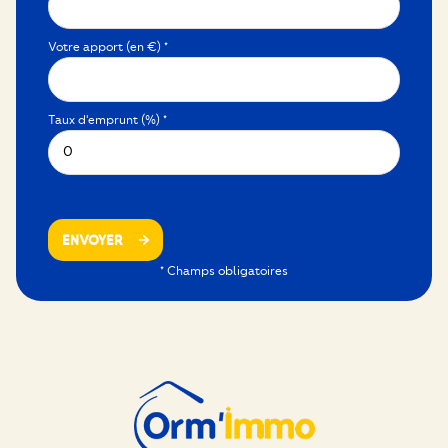
Votre apport (en €) *
Taux d'emprunt (%) *
ENVOYER
* Champs obligatoires