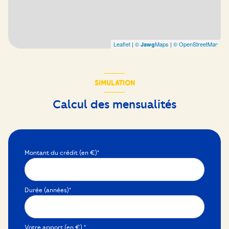
Leaflet
|
©
Maps
|
© OpenStreetMap
Jawg
SIMULATION
Calcul des mensualités
Montant du crédit (en €)*
Durée (années)*
Votre apport (en €) *