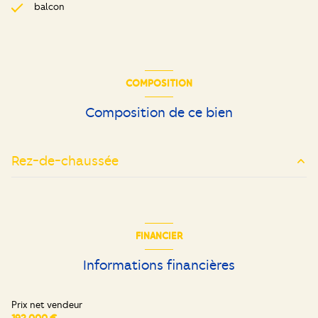
balcon
COMPOSITION
Composition de ce bien
Rez-de-chaussée
entrée
6.50 m²
salon/sejour
21.25 m²
FINANCIER
cuisine
6.55 m²
Informations financières
chambre
9.10 m²
chambre
12.35 m²
Prix net vendeur
192 000 €