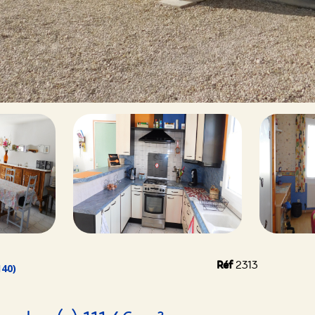
Réf
2313
40)