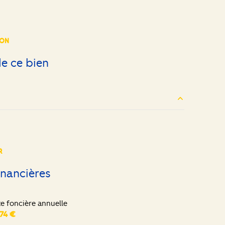
ION
e ce bien
4.40 m²
30.90 m²
R
15.27 m²
inancières
6.30 m²
xe foncière annuelle
12.07 m²
074 €
11.37 m²