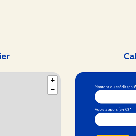
11.55 m²
12.07 m²
ier
Ca
+
Montant du crédit (en €
−
Votre apport (en €) *