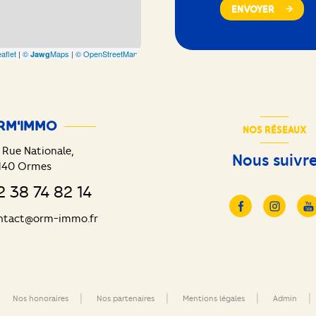
ENVOYER
aflet
|
©
Maps
|
© OpenStreetMap
Jawg
RM'IMMO
NOS RÉSEAUX
 Rue Nationale,
Nous suivr
140
Ormes
2 38 74 82 14
ntact@orm-immo.fr
Nos honoraires
Nos partenaires
Mentions légales
Admin