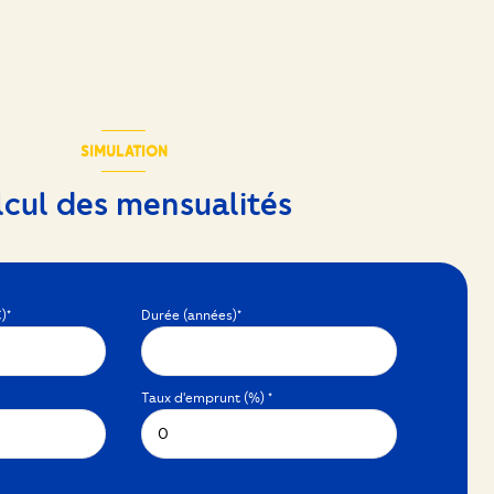
SIMULATION
lcul des mensualités
)*
Durée (années)*
Taux d'emprunt (%) *