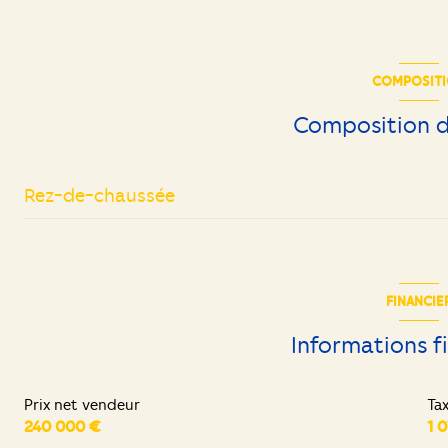
COMPOSIT
Composition d
Rez-de-chaussée
entrée
salon/sejour
FINANCIE
cuisine
Informations f
salle d'eau
Prix net vendeur
Ta
chambre
240 000 €
1 
chambre