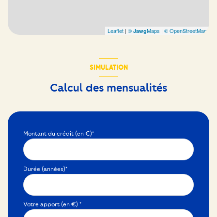
Leaflet
|
©
Maps
|
© OpenStreetMap
Jawg
SIMULATION
Calcul des mensualités
Montant du crédit (en €)*
Durée (années)*
Votre apport (en €) *