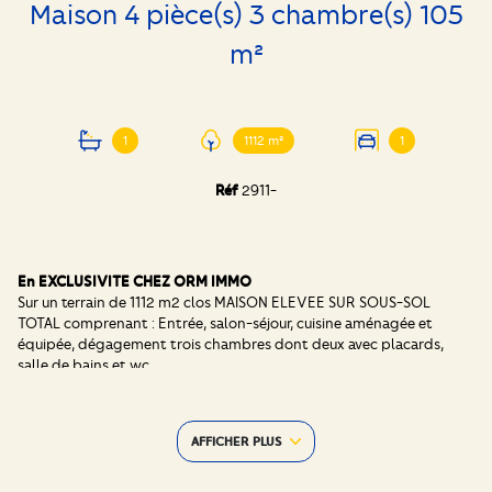
Maison 4 pièce(s) 3 chambre(s) 105
m²
1
1112 m²
1
Réf
2911-
En EXCLUSIVITE CHEZ ORM IMMO
Sur un terrain de 1112 m2 clos MAISON ELEVEE SUR SOUS-SOL
TOTAL comprenant : Entrée, salon-séjour, cuisine aménagée et
équipée, dégagement trois chambres dont deux avec placards,
salle de bains et wc.
Au sous-sol : Partie garage, cellier et pièce aménagée. Chauffage
gaz (chaudière récente) et double vitrage pvc avec volets roulants
motorisés.
AFFICHER PLUS
Vidéo présentation sur le site de l'agence
Les + :
- Fort potentiel