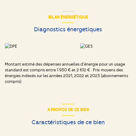
- Vaste terrain sans vis à vis
- Localisation idéale, quartier calme et résidentiel
- Transports en communs, écoles et commerces à proximité
BILAN ÉNERGÉTIQUE
- Autoroute et tangentielle à 5 minutes en voiture
Diagnostics énergetiques
Montant estimé des dépenses annuelles d'énergie pour un usage
standard est compris entre 1 930 € et 2 612 € . Prix moyens des
énergies indexés sur les années 2021, 2022 et 2023 (abonnements
compris).
A PROPOS DE CE BIEN
Caractéristiques de ce bien