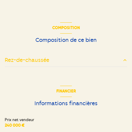
COMPOSITION
Composition de ce bien
Rez-de-chaussée
entrée
8 m²
cuisine
10 m²
FINANCIER
salon/sejour
35 m²
Informations financières
chambre
15 m²
chambre
12 m²
Prix net vendeur
240 000 €
chambre
12 m²