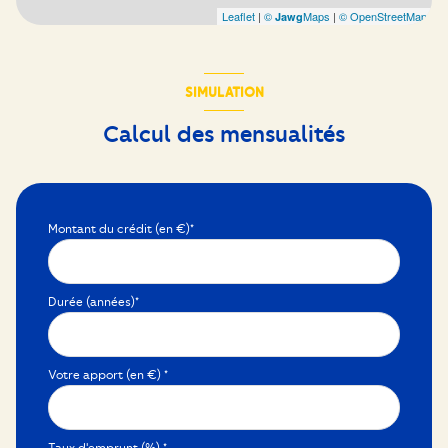
Leaflet
|
©
Maps
|
© OpenStreetMap
Jawg
SIMULATION
Calcul des mensualités
Montant du crédit (en €)*
Durée (années)*
Votre apport (en €) *