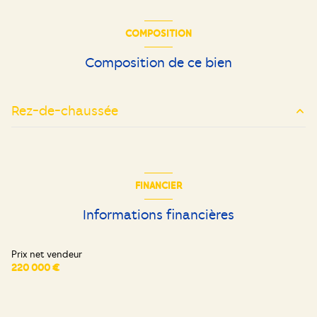
COMPOSITION
Composition de ce bien
Rez-de-chaussée
cuisine
10 m²
salon/sejour
35 m²
FINANCIER
chambre
10 m²
Informations financières
chambre
9 m²
chambre
10 m²
Prix net vendeur
220 000 €
chambre
10 m²
salle de bain
5.20 m²