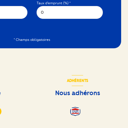
Taux d'emprunt (%) *
* Champs obligatoires
ADHÉRENTS
e
Nous adhérons