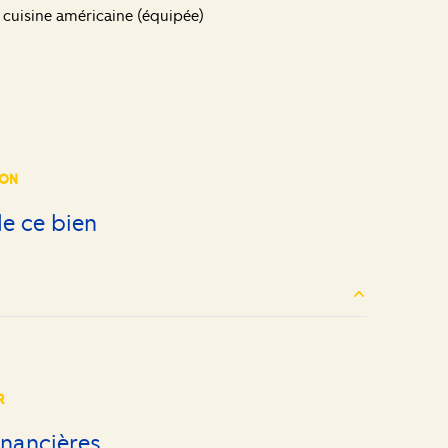
cuisine américaine (équipée)
ION
e ce bien
14.50+8.40 m²
40 m²
R
33 m²
inancières