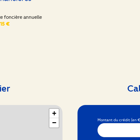
10.14 m²
xe foncière annuelle
9.80 m²
715 €
10.90 m²
10.40 m²
11.15 m²
7.66 m²
18 m²
ier
Ca
4.80 m²
19.20 m²
+
25 m²
Montant du crédit (en €
−
50 m²