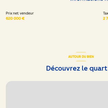
chambre
Prix net vendeur
Ta
chambre
620 000 €
2 
chambre
chambre
chambre
salle de bain
AUTOUR DU BIEN
cellier
Découvrez le quart
chaufferie
atelier peinture
mezzanine
comble