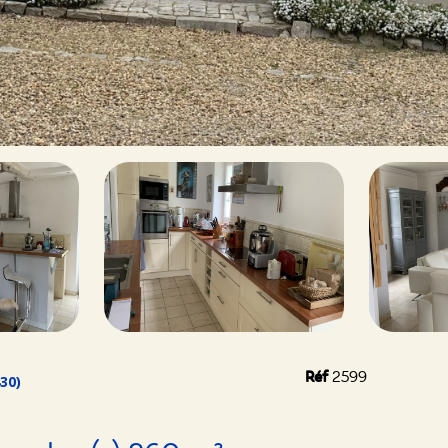
Réf
2599
30)