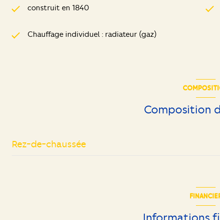
construit en 1840
Chauffage individuel : radiateur (gaz)
COMPOSIT
Composition d
Rez-de-chaussée
entrée
cuisine
FINANCIE
salon/sejour
Informations f