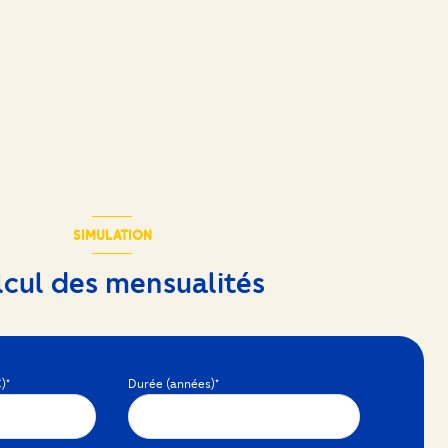
SIMULATION
lcul des mensualités
)*
Durée (années)*