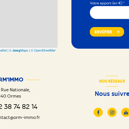
Votre apport (en €) *
ENVOYER
aflet
|
©
Maps
|
© OpenStreetMap
Jawg
RM'IMMO
NOS RÉSEAUX
 Rue Nationale,
Nous suivr
140
Ormes
2 38 74 82 14
ntact@orm-immo.fr