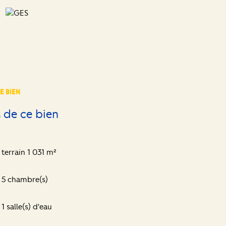
E BIEN
 de ce bien
terrain 1 031 m²
5 chambre(s)
1 salle(s) d'eau