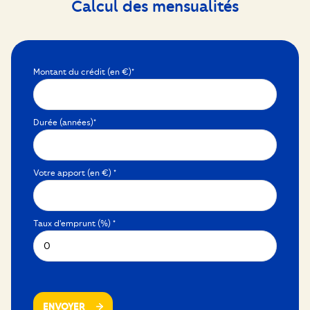
Calcul des mensualités
Montant du crédit (en €)*
Durée (années)*
Votre apport (en €) *
Taux d'emprunt (%) *
ENVOYER