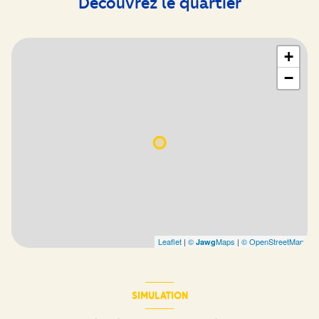
Découvrez le quartier
+
−
Leaflet
|
©
Maps
|
© OpenStreetMap
Jawg
SIMULATION