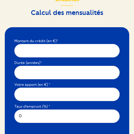
Calcul des mensualités
Montant du crédit (en €)*
Durée (années)*
Votre apport (en €) *
Taux d'emprunt (%) *