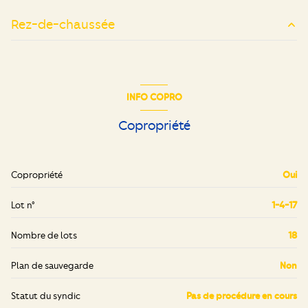
Rez-de-chaussée
cuisine
9.65 m²
salon/sejour
14.50 m²
INFO COPRO
chambre
11 m²
Copropriété
chambre
14.20 m²
salle de bain
7.60 m²
Copropriété
Oui
Lot n°
1-4-17
Nombre de lots
18
Plan de sauvegarde
Non
Statut du syndic
Pas de procédure en cours