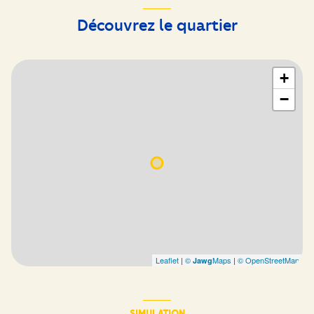
Découvrez le quartier
+
−
Leaflet
|
©
Maps
|
© OpenStreetMap
Jawg
SIMULATION