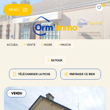
0
MENU
ACCUEIL
VENTE
INGRE
MAISON
RETOUR
TÉLÉCHARGER LA FICHE
PARTAGER CE BIEN
VENDU