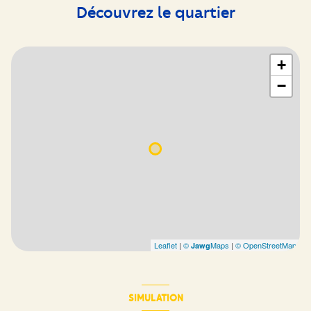
Découvrez le quartier
+
−
Leaflet
|
©
Maps
|
© OpenStreetMap
Jawg
SIMULATION