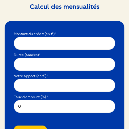
Calcul des mensualités
Montant du crédit (en €)*
Durée (années)*
Votre apport (en €) *
Taux d'emprunt (%) *