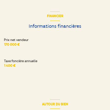
pièce à vivre
30 m²
chambre
20.35 m²
chambre
9.90 m²
cuisine
8.49 m²
FINANCIER
bureau
8 m²
chambre
9.74 m²
Informations financières
salle d'eau
3.41 m²
Prix net vendeur
170 000 €
Taxe foncière annuelle
1 400 €
AUTOUR DU BIEN