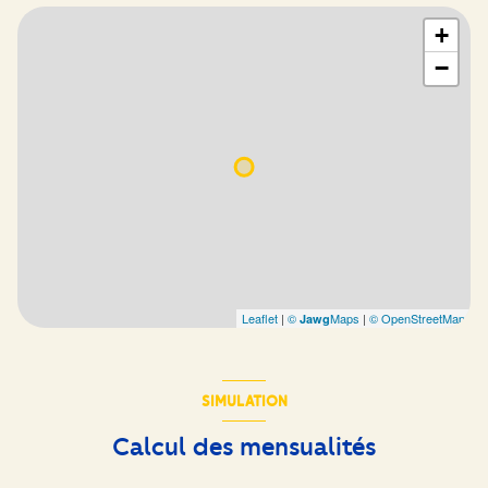
+
−
Leaflet
|
©
Maps
|
© OpenStreetMap
Jawg
SIMULATION
Calcul des mensualités