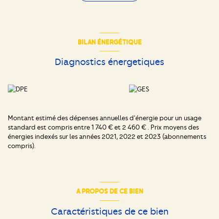
- Dépendance
- Terrain clos et arboré
Les informations sur les risques auxquels ce bien est exposé sont
disponibles sur le site
Géorisques
BILAN ÉNERGÉTIQUE
Diagnostics énergetiques
Montant estimé des dépenses annuelles d'énergie pour un usage
standard est compris entre 1 740 € et 2 460 € . Prix moyens des
énergies indexés sur les années 2021, 2022 et 2023 (abonnements
compris).
A PROPOS DE CE BIEN
Caractéristiques de ce bien