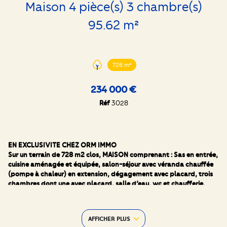
Maison 4 pièce(s) 3 chambre(s)
95.62 m²
728 m²
234 000 €
Réf
3028
EN EXCLUSIVITE CHEZ ORM IMMO
Sur un terrain de 728 m2 clos, MAISON comprenant : Sas en entrée,
cuisine aménagée et équipée, salon-séjour avec véranda chauffée
(pompe à chaleur) en extension, dégagement avec placard, trois
chambres dont une avec placard, salle d’eau, wc et chaufferie.
Chauffage gaz et double vitrage pvc. Garage avec atelier et
appentis et abris de jardin sur la parcelle.
Les + :
AFFICHER PLUS
- Commerces, écoles et transports à proximité à pied