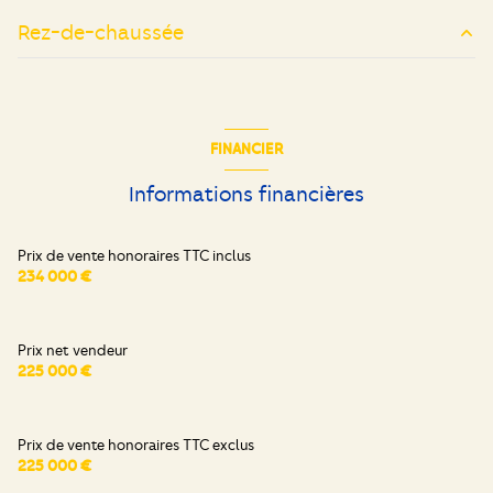
Rez-de-chaussée
cuisine
12.68 m²
salon/sejour
8.95 m²
FINANCIER
salon/sejour
19.50 m²
Informations financières
chambre
10 m²
chambre
9.50 m²
Prix de vente honoraires TTC inclus
234 000 €
chambre
9.15 m²
salle d'eau
6.60 m²
Prix net vendeur
WC
1 m²
225 000 €
cellier
5.31 m²
Prix de vente honoraires TTC exclus
225 000 €