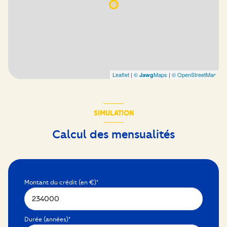
Leaflet
|
©
Maps
|
© OpenStreetMap
Jawg
SIMULATION
Calcul des mensualités
Montant du crédit (en €)*
Durée (années)*