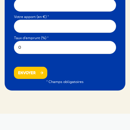
Votre apport (en €) *
Taux d'emprunt (%) *
ENVOYER
* Champs obligatoires