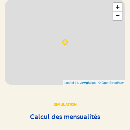
+
−
Leaflet
|
©
Maps
|
© OpenStreetMap
Jawg
SIMULATION
Calcul des mensualités