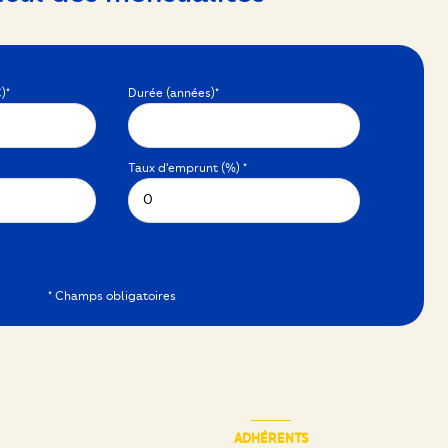
)*
Durée (années)*
Taux d'emprunt (%) *
* Champs obligatoires
ADHÉRENTS