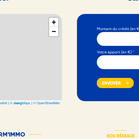
+
Montant du crédit (en €
−
Votre apport (en €) *
ENVOYER
aflet
|
©
Maps
|
© OpenStreetMap
Jawg
RM'IMMO
NOS RÉSEAUX