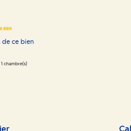
E BIEN
 de ce bien
1 chambre(s)
ier
Ca