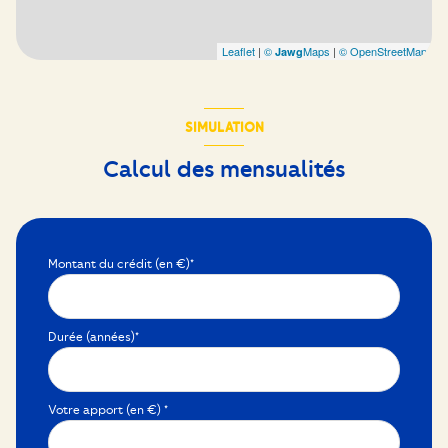
Leaflet
|
©
Maps
|
© OpenStreetMap
Jawg
SIMULATION
Calcul des mensualités
Montant du crédit (en €)*
Durée (années)*
Votre apport (en €) *