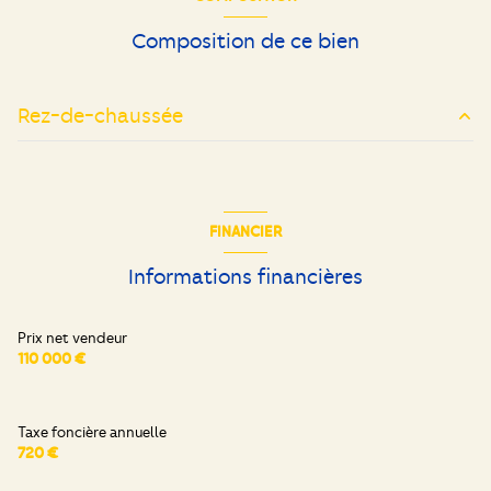
Composition de ce bien
Rez-de-chaussée
entrée
2 m²
cuisine
4 m²
FINANCIER
salon/sejour
19.14 m²
Informations financières
chambre
11.10 m²
salle de bain
4.12 m²
Prix net vendeur
110 000 €
WC
1.5 m²
Taxe foncière annuelle
720 €