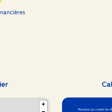
R
12 m²
inancières
11.6 m²
10.5 m²
ier
Ca
+
Montant du crédit (en €
−