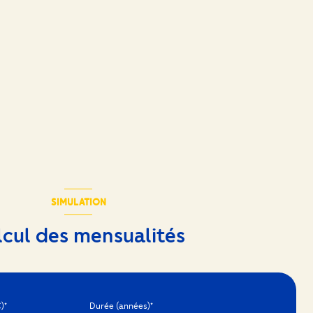
SIMULATION
lcul des mensualités
)*
Durée (années)*