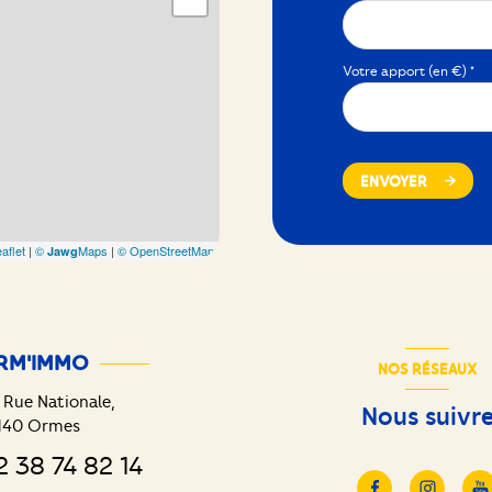
Votre apport (en €) *
ENVOYER
aflet
|
©
Maps
|
© OpenStreetMap
Jawg
RM'IMMO
NOS RÉSEAUX
 Rue Nationale,
Nous suivr
140
Ormes
2 38 74 82 14