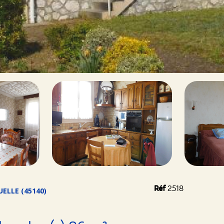
Réf
2518
ELLE (45140)