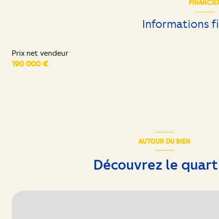
FINANCIE
chambre
Informations f
chambre
Prix net vendeur
chambre
190 000 €
AUTOUR DU BIEN
Découvrez le quart