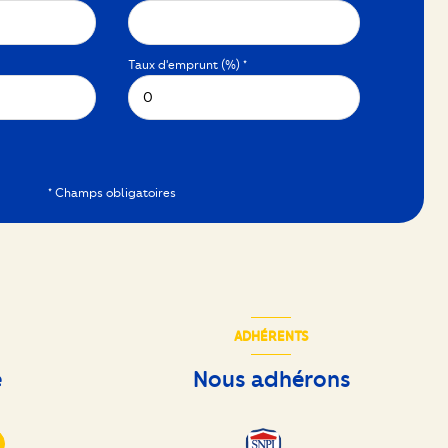
Taux d'emprunt (%) *
* Champs obligatoires
ADHÉRENTS
e
Nous adhérons