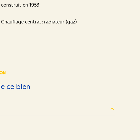
construit en 1953
Chauffage central : radiateur (gaz)
ION
e ce bien
25 m²
11 m²