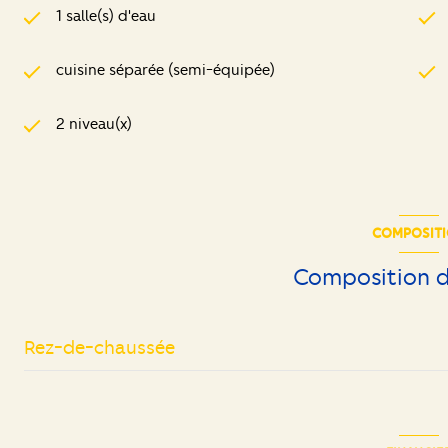
1 salle(s) d'eau
cuisine séparée (semi-équipée)
2 niveau(x)
COMPOSIT
Composition d
Rez-de-chaussée
salon/sejour
cuisine